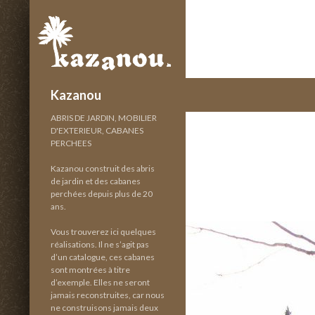
Recherche
Kazanou
ABRIS DE JARDIN, MOBILIER
D'EXTERIEUR, CABANES
PERCHEES
Kazanou construit des abris
de jardin et des cabanes
perchées depuis plus de 20
ans.
Vous trouverez ici quelques
réalisations. Il ne s’agit pas
d’un catalogue, ces cabanes
sont montrées à titre
d’exemple. Elles ne seront
jamais reconstruites, car nous
ne construisons jamais deux