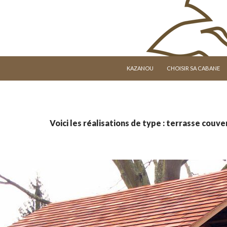
ALLER AU CONTENU
KAZANOU
CHOISIR SA CABANE
Voici les réalisations de type : terrasse couve