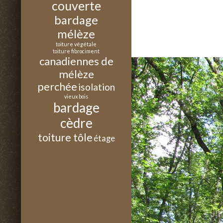
couverte
bardage
mélèze
toiture végétale
toiture fibrociment
canadiennes de
mélèze
perchée
isolation
vieux bois
bardage
cèdre
toiture tôle
étage