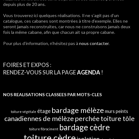
depuis plus de 20 ans.
des
Vous trouverez ici quelques réalisations. Il ne s’agit pas d’un
articles
catalogue, ces cabanes sont montrées à titre d’exemple. Elles ne
seront jamais reconstruites, car nous ne construisons jamais deux
fois la même cabane, afin que chacun ait sa propre cabane.
Pour plus d’information, n’hésitez pas à
nous contacter
.
FOIRES ET EXPOS :
RENDEZ-VOUS SUR LA PAGE
AGENDA
!
NOS REALISATIONS CLASSEES PAR MOTS-CLES
bardage mélèze
étage
murs peints
toiture végétale
canadiennes de mélèze
perchée
toiture tôle
bardage cèdre
toiture fibrociment
toiture cèdre
isolation