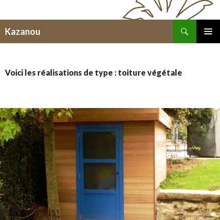
Recherche
Kazanou
ALLER
MENU
AU
PRINCI
CONTENU
Voici les réalisations de type : toiture végétale