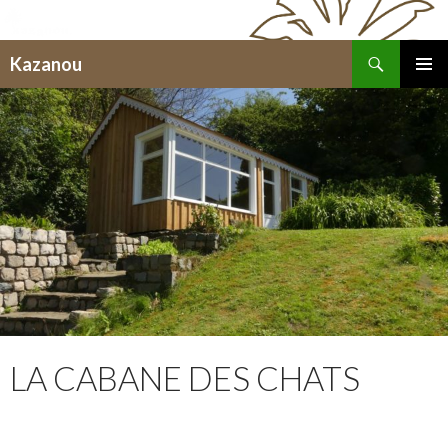
Recherche
Kazanou
ALLER
MENU
AU
PRINCI
CONTENU
LA CABANE DES CHATS