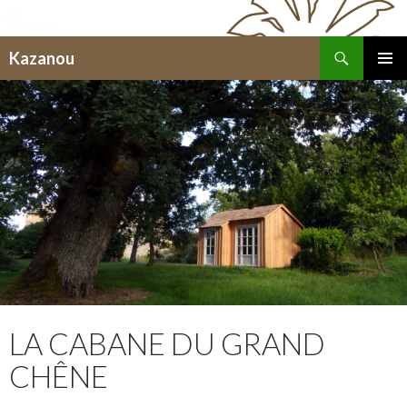
Recherche
Kazanou
ALLER
MENU
AU
PRINCI
CONTENU
LA CABANE DU GRAND
CHÊNE