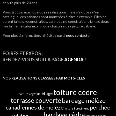
depuis plus de 20 ans.
des
Vous trouverez ici quelques réalisations. Il ne s’agit pas d’un
articles
catalogue, ces cabanes sont montrées à titre d’exemple. Elles ne
seront jamais reconstruites, car nous ne construisons jamais deux
fois la même cabane, afin que chacun ait sa propre cabane.
Pour plus d’information, n’hésitez pas à
nous contacter
.
FOIRES ET EXPOS :
RENDEZ-VOUS SUR LA PAGE
AGENDA
!
NOS REALISATIONS CLASSEES PAR MOTS-CLES
toiture cèdre
étage
toiture végétale
terrasse couverte
bardage mélèze
canadiennes de mélèze
perchée
toiture fibrociment
bardage cèdre
isolation
murs peints