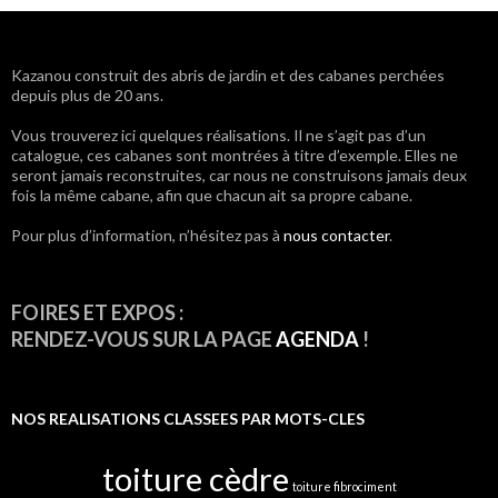
Navigation
Kazanou construit des abris de jardin et des cabanes perchées
depuis plus de 20 ans.
des
Vous trouverez ici quelques réalisations. Il ne s’agit pas d’un
articles
catalogue, ces cabanes sont montrées à titre d’exemple. Elles ne
seront jamais reconstruites, car nous ne construisons jamais deux
fois la même cabane, afin que chacun ait sa propre cabane.
Pour plus d’information, n’hésitez pas à
nous contacter
.
FOIRES ET EXPOS :
RENDEZ-VOUS SUR LA PAGE
AGENDA
!
NOS REALISATIONS CLASSEES PAR MOTS-CLES
toiture cèdre
toiture fibrociment