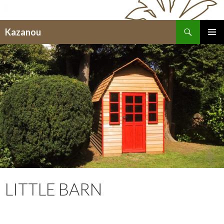
Recherche
Kazanou
ALLER
MENU
AU
PRINCI
CONTENU
LITTLE BARN