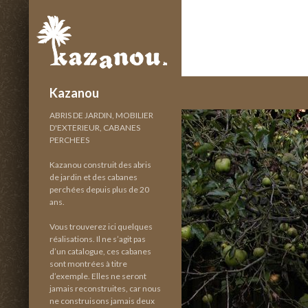
Recherche
Kazanou
ABRIS DE JARDIN, MOBILIER
D'EXTERIEUR, CABANES
PERCHEES
Kazanou construit des abris
de jardin et des cabanes
perchées depuis plus de 20
ans.
Vous trouverez ici quelques
réalisations. Il ne s’agit pas
d’un catalogue, ces cabanes
sont montrées à titre
d’exemple. Elles ne seront
jamais reconstruites, car nous
ne construisons jamais deux