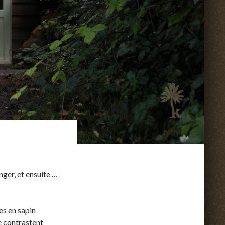
anger, et ensuite …
es en sapin
re contrastent