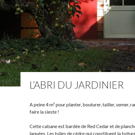
L’ABRI DU JARDINIER
A peine 4 m² pour planter, bouturer, tailler, semer, r
faire la sieste !
Cette cabane est bardée de Red Cedar et de planch
laquées. Les tuiles de cèdre qui constituent la toitu