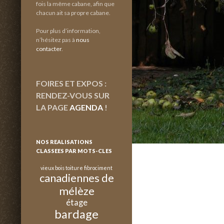
fois la même cabane, afin que
chacun ait sa propre cabane.
Pour plus d’information,
n’hésitez pas à
nous
contacter
.
FOIRES ET EXPOS :
RENDEZ-VOUS SUR
LA PAGE
AGENDA
!
NOS REALISATIONS
CLASSEES PAR MOTS-CLES
vieux bois
toiture fibrociment
canadiennes de
mélèze
étage
bardage