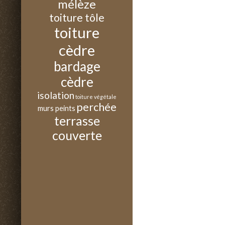
mélèze
toiture tôle
toiture
cèdre
bardage
cèdre
isolation
toiture végétale
perchée
murs peints
terrasse
couverte