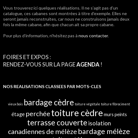
des
Vous trouverez ici quelques réalisations. Il ne s’agit pas d’un
articles
catalogue, ces cabanes sont montrées à titre d’exemple. Elles ne
seront jamais reconstruites, car nous ne construisons jamais deux
fois la même cabane, afin que chacun ait sa propre cabane.
Pour plus d’information, n’hésitez pas à
nous contacter
.
FOIRES ET EXPOS :
RENDEZ-VOUS SUR LA PAGE
AGENDA
!
NOS REALISATIONS CLASSEES PAR MOTS-CLES
bardage cèdre
vieux bois
toiture végétale
toiture fibrociment
toiture cèdre
perchée
étage
murs peints
terrasse couverte
isolation
bardage mélèze
canadiennes de mélèze