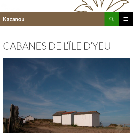
Recherche
Kazanou
ALLER
MENU
AU
PRINCI
CONTENU
CABANES DE L’ÎLE D’YEU