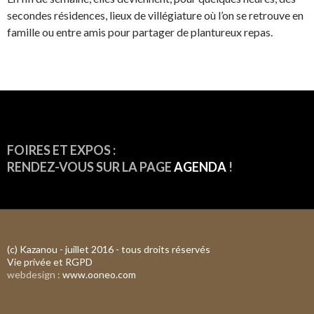
secondes résidences, lieux de villégiature où l’on se retrouve en
famille ou entre amis pour partager de plantureux repas.
FOIRES ET EXPOS :
RENDEZ-VOUS SUR LA PAGE
AGENDA
!
(c) Kazanou - juillet 2016 - tous droits réservés
Vie privée et RGPD
webdesign :
www.ooneo.com