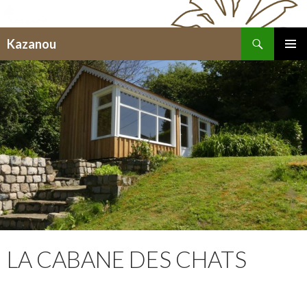
Recherche
Kazanou
ALLER
MENU
AU
PRINCI
CONTENU
LA CABANE DES CHATS